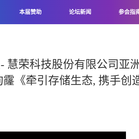
本届赞助
论坛新闻
参会指
- 慧荣科技股份有限公司亚
珣霳《牵引存储生态, 携手创