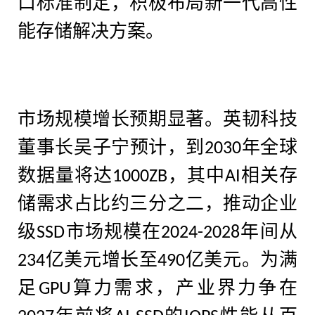
口标准制定，积极布局新一代高性
能存储解决方案。
市场规模增长预期显著。英韧科技
董事长吴子宁预计，到
年全球
2030
数据量将达
，其中
相关存
1000ZB
AI
储需求占比约三分之二，推动企业
级
市场规模在
年间从
SSD
2024-2028
亿美元增长至
亿美元。为满
234
490
足
算力需求，产业界力争在
GPU