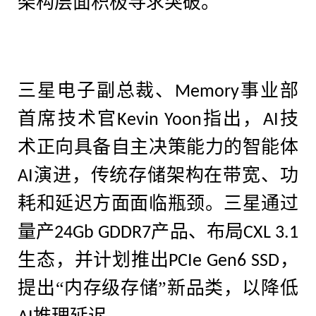
架构层面积极寻求突破。
三星电子副总裁、
事业部
Memory
首席技术官
指出，
技
Kevin Yoon
AI
术正向具备自主决策能力的智能体
演进，传统存储架构在带宽、功
AI
耗和延迟方面面临瓶颈。三星通过
量产
产品、布局
24Gb GDDR7
CXL 3.1
生态，并计划推出
，
PCIe Gen6 SSD
提出
“
内存级存储
”
新品类，以降低