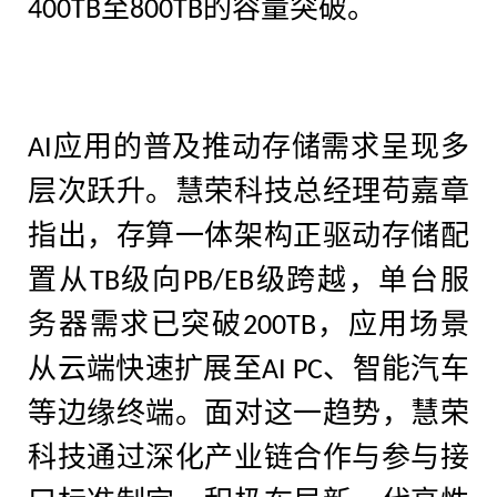
至
的容量突破。
400TB
800TB
应用的普及推动存储需求呈现多
AI
层次跃升。慧荣科技总经理苟嘉章
指出，存算一体架构正驱动存储配
置从
级向
级跨越，单台服
TB
PB/EB
务器需求已突破
，应用场景
200TB
从云端快速扩展至
、智能汽车
AI PC
等边缘终端。面对这一趋势，慧荣
科技通过深化产业链合作与参与接